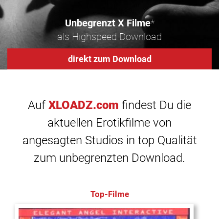
Unbegrenzt X Filme
*
als Highspeed Download
direkt zum Download
Auf
XLOADZ.com
findest Du die
aktuellen Erotikfilme von
angesagten Studios in top Qualität
zum unbegrenzten Download.
Top-Filme