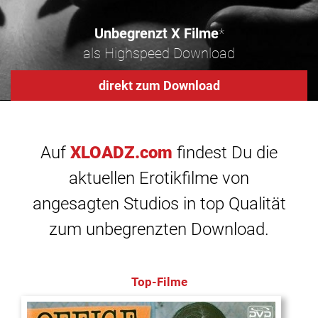
Unbegrenzt X Filme
*
als Highspeed Download
direkt zum Download
Auf
XLOADZ.com
findest Du die
aktuellen Erotikfilme von
angesagten Studios in top Qualität
zum unbegrenzten Download.
Top-Filme