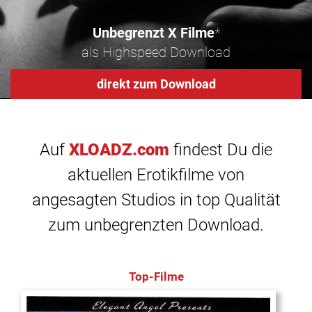
Unbegrenzt X Filme
*
als Highspeed Download
direkt zum Download
Auf
XLOADZ.com
findest Du die
aktuellen Erotikfilme von
angesagten Studios in top Qualität
zum unbegrenzten Download.
Top-Filme