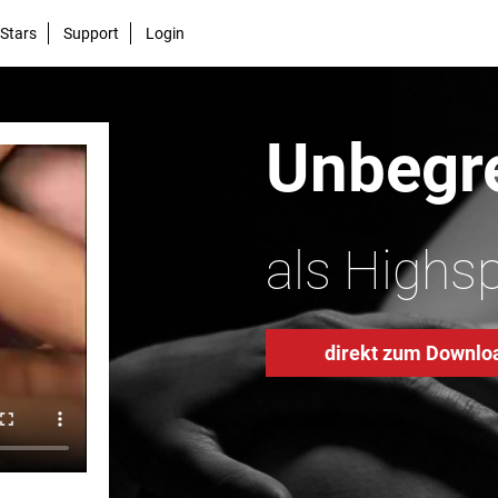
Stars
Support
Login
Unbegre
als Highs
direkt zum Downlo