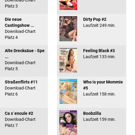
Download-Chart
Platz 3
Die neue
Dirty Pop #2
Castingshow ...
Laufzeit 249 min.
Download-Chart
Platz 4
Alte Drecksäue - Spe
Feeling Black #3
...
Laufzeit 133 min.
Download-Chart
Platz 5
Straßenflirts #11
Who is your Mommie
Download-Chart
#5
Platz 6
Laufzeit 158 min.
Ca s`encule #2
Boobzilla
Download-Chart
Laufzeit 159 min.
Platz 7