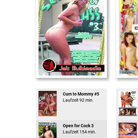
School Of Ass 03
18 And Conf
Cum to Mommy #5
Laufzeit 92 min.
Open for Cock 3
Laufzeit 154 min.