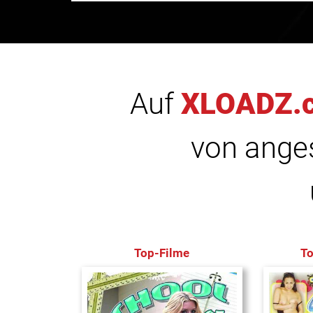
Auf
XLOADZ.
von anges
Top-Filme
T