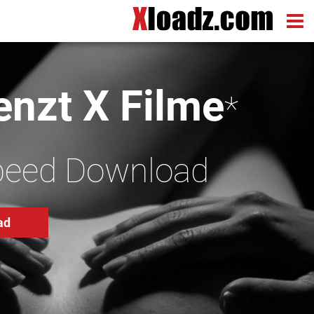
nzt X Filme
*
peed Download
ad