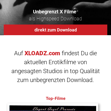
Unbegrenzt X Filme
*
als Highspeed Download
direkt zum Download
Auf
XLOADZ.com
findest Du die
aktuellen Erotikfilme von
angesagten Studios in top Qualität
zum unbegrenzten Download.
Top-Filme