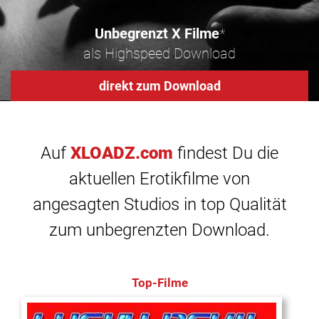
Unbegrenzt X Filme
*
als Highspeed Download
direkt zum Download
Auf
XLOADZ.com
findest Du die
aktuellen Erotikfilme von
angesagten Studios in top Qualität
zum unbegrenzten Download.
Top-Filme