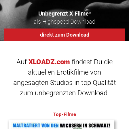
Unbegrenzt X Filme
*
als Highspeed Download
direkt zum Download
Auf
XLOADZ.com
findest Du die
aktuellen Erotikfilme von
angesagten Studios in top Qualität
zum unbegrenzten Download.
Top-Filme