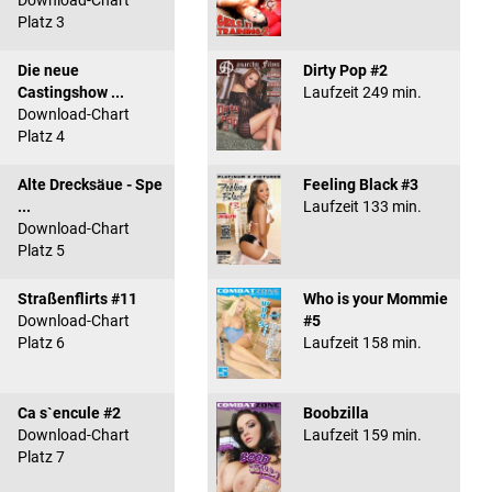
Download-Chart
Platz 3
Die neue
Dirty Pop #2
Castingshow ...
Laufzeit 249 min.
Download-Chart
Platz 4
Alte Drecksäue - Spe
Feeling Black #3
...
Laufzeit 133 min.
Download-Chart
Platz 5
Straßenflirts #11
Who is your Mommie
Download-Chart
#5
Platz 6
Laufzeit 158 min.
Ca s`encule #2
Boobzilla
Download-Chart
Laufzeit 159 min.
Platz 7