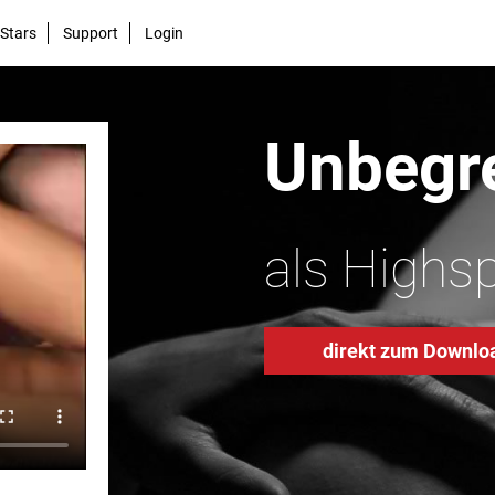
Stars
Support
Login
Unbegre
als Highs
direkt zum Downlo