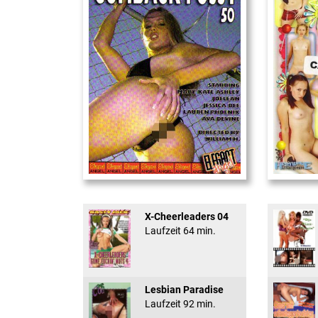
Cum Back Pussy #60
18 And Conf
X-Cheerleaders 04
Laufzeit 64 min.
Lesbian Paradise
Laufzeit 92 min.