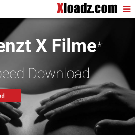
nzt X Filme
*
peed Download
ad