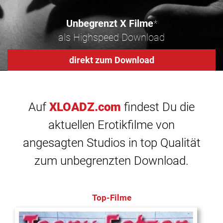
Unbegrenzt X Filme
*
als Highspeed Download
direkt zum Download
Auf
XLOADZ.com
findest Du die
aktuellen Erotikfilme von
angesagten Studios in top Qualität
zum unbegrenzten Download.
Top-Filme