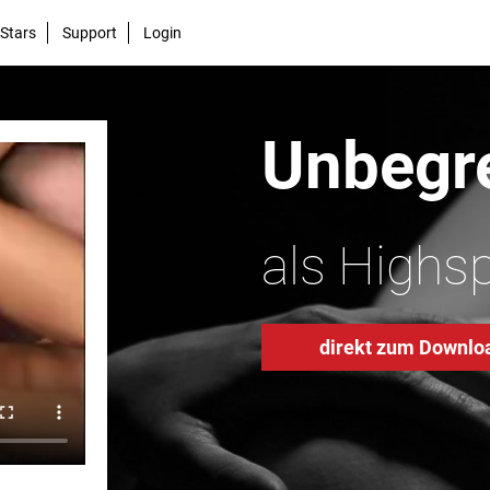
Stars
Support
Login
Unbegre
als Highs
direkt zum Downlo