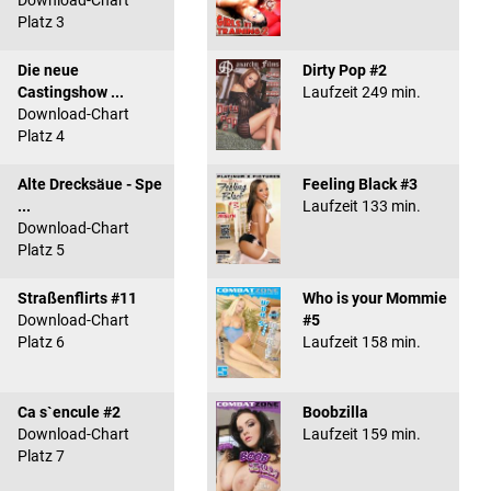
Download-Chart
Platz 3
Die neue
Dirty Pop #2
Castingshow ...
Laufzeit 249 min.
Download-Chart
Platz 4
Alte Drecksäue - Spe
Feeling Black #3
...
Laufzeit 133 min.
Download-Chart
Platz 5
Straßenflirts #11
Who is your Mommie
Download-Chart
#5
Platz 6
Laufzeit 158 min.
Ca s`encule #2
Boobzilla
Download-Chart
Laufzeit 159 min.
Platz 7