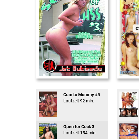
School Of Ass 03
18 And Conf
Cum to Mommy #5
Laufzeit 92 min.
Open for Cock 3
Laufzeit 154 min.