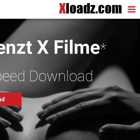
nzt X Filme
*
peed Download
ad