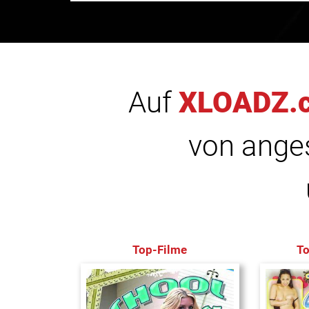
Auf
XLOADZ.
von anges
Top-Filme
T