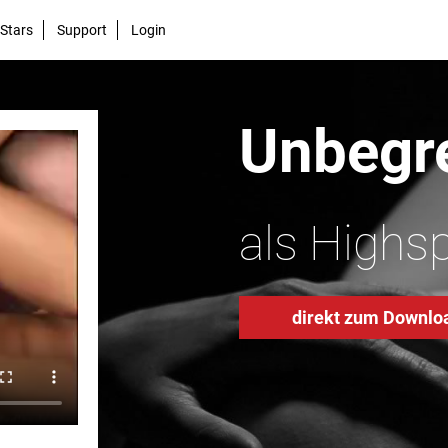
Stars
Support
Login
Unbegre
als Highs
direkt zum Downlo