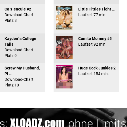
Ca s`encule #2
Little Titties Tight ...
Download-Chart
Laufzeit 77 min.
Platz 8
Kayden`s College
Cum to Mommy #5
Tails
Laufzeit 92 min.
Download-Chart
Platz 9
Screw My Husband,
Huge Cock Junkies 2
Pl ...
Laufzeit 154 min.
Download-Chart
Platz 10