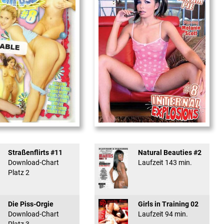
used #8 - ...
Internal Explosionen
Straßenflirts #11
Natural Beauties #2
Download-Chart
Laufzeit 143 min.
Platz 2
Die Piss-Orgie
Girls in Training 02
Download-Chart
Laufzeit 94 min.