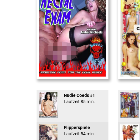
Rectal Exam
18 And Conf
Nudie Coeds #1
Laufzeit 85 min.
Flipperspiele
Laufzeit 54 min.