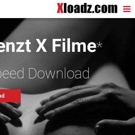
nzt X Filme
*
peed Download
ad