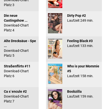
Download-Chart
Platz 3
Die neue
Dirty Pop #2
Castingshow ...
Laufzeit 249 min.
Download-Chart
Platz 4
Alte Drecksäue - Spe
Feeling Black #3
...
Laufzeit 133 min.
Download-Chart
Platz 5
Straßenflirts #11
Who is your Mommie
Download-Chart
#5
Platz 6
Laufzeit 158 min.
Ca s`encule #2
Boobzilla
Download-Chart
Laufzeit 159 min.
Platz 7