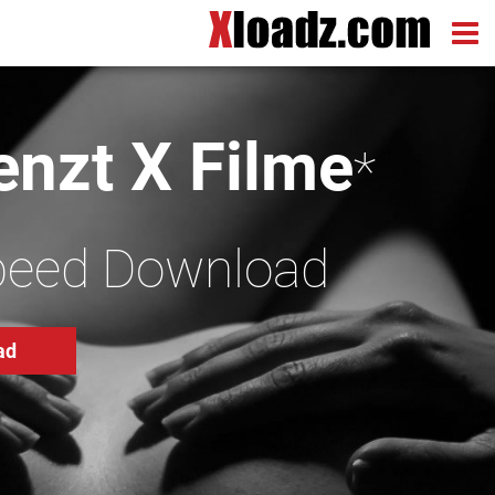
nzt X Filme
*
peed Download
ad