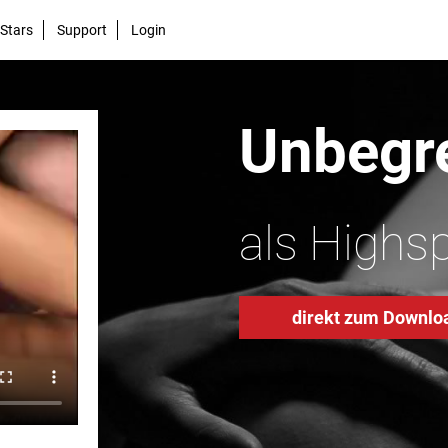
Stars
Support
Login
Unbegre
als Highs
direkt zum Downlo